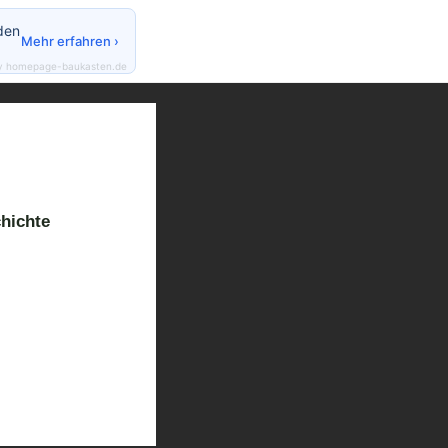
den
Mehr erfahren ›
y homepage-baukasten.de
hichte