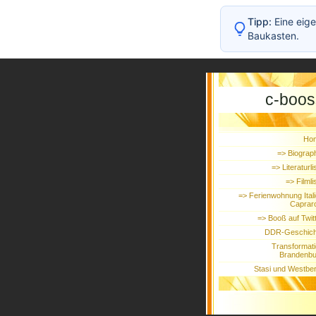
Tipp:
Eine eige
Baukasten.
c-boos
Ho
=> Biograp
=> Literaturli
=> Filmli
=> Ferienwohnung Ital
Caprar
=> Booß auf Twit
DDR-Geschich
Transformat
Brandenbu
Stasi und Westber