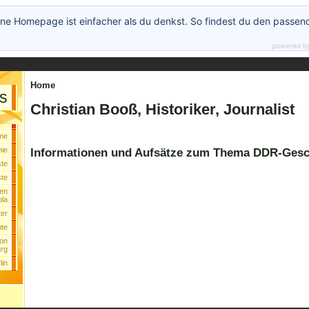
ne Homepage ist einfacher als du denkst. So findest du den passen
powered b
Home
s
Christian Booß, Historiker, Journalist
me
hie
Informationen und Aufsätze zum Thema DDR-Gesc
ste
ste
ien
ola
ter
te
ion
rg
lin