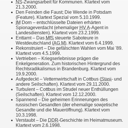
NS
-Zwangsarbeit für Kommunen. Klartext vom
21.3.2000.
Den Feinden die Faust; Die Wende in Potsdam
(
Feature
). Klartext Spezial vom 5.10.1999.
IM
Dorn – entschlüsselte Dateien erhärten
Spionageverdacht (ehemaliger
HV A
-Agent in
Landesdiensten). Klartext vom 23.2.1999.
Enttarnt – Das
MfS
steuerte Saboteure in
Westdeutschland (
AG M
). Klartext vom 6.4.1999.
Rekonstruiert – Die gefälschten Wahlen vom Mai '89.
Klartext vom 4.5.1999.
Vertrieben – Kriegserlebnisse prägen die
Enkelgeneration. Zum historischen Hintergrund des
Rechtsradikalismus in Brandenburg. Klartext vom
19.9.2000.
Aufgedeckt – Vetternwirtschaft in Cottbus (
Stasi
- und
andere Seilschaften). Klartext vom 29.11.2000.
Turbulent – Cottbus im Strudel neuer Enthüllungen
(Seilschaften). Klartext vom 12.12.2000.
Spannend – Die geheimen Erinnerungen des
russischen Gesandten (der ehemalige sowjetische
Gesandte und die Maueröffnung). Klartext vom
10.3.1998.
Verstaubt – Die
DDR
-Geschichte im Heimatmuseum.
Klartext vom 2.6.1998.