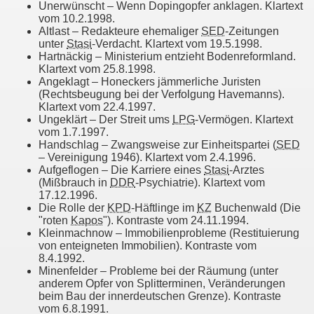
Unerwünscht – Wenn Dopingopfer anklagen. Klartext
vom 10.2.1998.
Altlast – Redakteure ehemaliger
SED
-Zeitungen
unter
Stasi
-Verdacht. Klartext vom 19.5.1998.
Hartnäckig – Ministerium entzieht Bodenreformland.
Klartext vom 25.8.1998.
Angeklagt – Honeckers jämmerliche Juristen
(Rechtsbeugung bei der Verfolgung Havemanns).
Klartext vom 22.4.1997.
Ungeklärt – Der Streit ums
LPG
-Vermögen. Klartext
vom 1.7.1997.
Handschlag – Zwangsweise zur Einheitspartei (
SED
– Vereinigung 1946). Klartext vom 2.4.1996.
Aufgeflogen – Die Karriere eines
Stasi
-Arztes
(Mißbrauch in
DDR
-Psychiatrie). Klartext vom
17.12.1996.
Die Rolle der
KPD
-Häftlinge im
KZ
Buchenwald (Die
"roten
Kapos
"). Kontraste vom 24.11.1994.
Kleinmachnow – Immobilienprobleme (Restituierung
von enteigneten Immobilien). Kontraste vom
8.4.1992.
Minenfelder – Probleme bei der Räumung (unter
anderem Opfer von Splitterminen, Veränderungen
beim Bau der innerdeutschen Grenze). Kontraste
vom 6.8.1991.