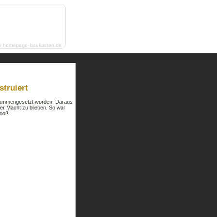
y homepage-baukasten.de
struiert
usammengesetzt worden. Daraus
er Macht zu blieben. So war
Booß