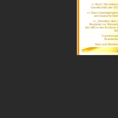
=> Buch: Die indiskr
Gesellschaft (der D
=> Stasi-Unterlagenges
und Deutsche Einh
=> „Überblick über 
Bestände zur Westarb
des MfS in den Archiven 
BS
Transformat
Brandenbu
Stasi und Westber