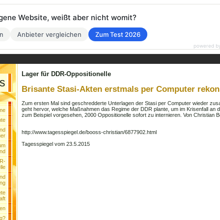
eigene Website, weißt aber nicht womit?
en
Anbieter vergleichen
Zum Test 2026
powered b
Lager für DDR-Oppositionelle
s
Brisante Stasi-Akten erstmals per Computer rekon
Zum ersten Mal sind geschredderte Unterlagen der Stasi per Computer wieder z
geht hervor, welche Maßnahmen das Regime der DDR plante, um im Krisenfall an d
me
zum Beispiel vorgesehen, 2000 Oppositionelle sofort zu internieren.
Von Christian 
te
nd
http://www.tagesspiegel.de/booss-christian/6877902.html
uer
Tagesspiegel vom 23.5.2015
um
nd
DR-
lle
und
ung
ete
aft
len
ng?