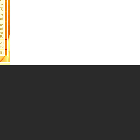
ete
DR)
etz
eit
die
eit
der
tU
ion
rg
lin