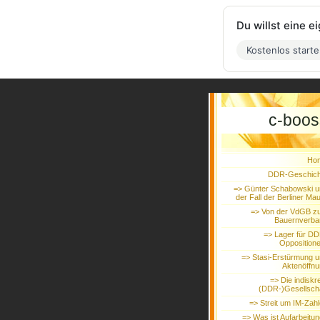
Du willst eine 
Kostenlos start
c-boos
Ho
DDR-Geschich
=> Günter Schabowski u
der Fall der Berliner Ma
=> Von der VdGB z
Bauernverba
=> Lager für D
Oppositione
=> Stasi-Erstürmung 
Aktenöffn
=> Die indiskr
(DDR-)Gesellsch
=> Streit um IM-Zah
=> Was ist Aufarbeitu