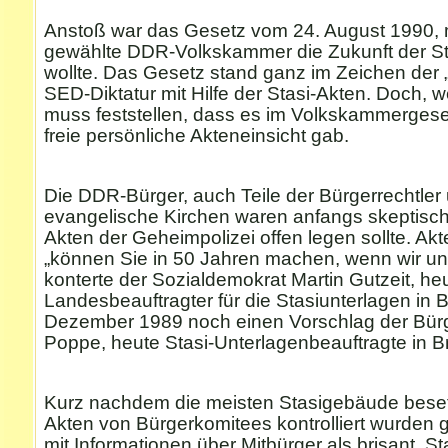
Anstoß war das Gesetz vom 24. August 1990, m
gewählte DDR-Volkskammer die Zukunft der St
wollte. Das Gesetz stand ganz im Zeichen der 
SED-Diktatur mit Hilfe der Stasi-Akten. Doch, w
muss feststellen, dass es im Volkskammergese
freie persönliche Akteneinsicht gab.
Die DDR-Bürger, auch Teile der Bürgerrechtler
evangelische Kirchen waren anfangs skeptisch
Akten der Geheimpolizei offen legen sollte. A
„können Sie in 50 Jahren machen, wenn wir unt
konterte der Sozialdemokrat Martin Gutzeit, he
Landesbeauftragter für die Stasiunterlagen in B
Dezember 1989 noch einen Vorschlag der Bürge
Poppe, heute Stasi-Unterlagenbeauftragte in 
Kurz nachdem die meisten Stasigebäude beset
Akten von Bürgerkomitees kontrolliert wurden g
mit Informationen über Mitbürger als brisant. St