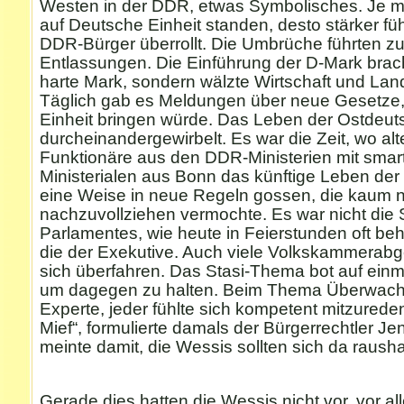
Westen in der DDR, etwas Symbolisches. Je m
auf Deutsche Einheit standen, desto stärker füh
DDR-Bürger überrollt. Die Umbrüche führten zu
Entlassungen. Die Einführung der D-Mark brach
harte Mark, sondern wälzte Wirtschaft und Lan
Täglich gab es Meldungen über neue Gesetze,
Einheit bringen würde. Das Leben der Ostdeu
durcheinandergewirbelt. Es war die Zeit, wo al
Funktionäre aus den DDR-Ministerien mit smar
Ministerialen aus Bonn das künftige Leben de
eine Weise in neue Regeln gossen, die kaum 
nachzuvollziehen vermochte. Es war nicht die
Parlamentes, wie heute in Feierstunden oft be
die der Exekutive. Auch viele Volkskammerabg
sich überfahren. Das Stasi-Thema bot auf einma
um dagegen zu halten. Beim Thema Überwach
Experte, jeder fühlte sich kompetent mitzureden
Mief“, formulierte damals der Bürgerrechtler J
meinte damit, die Wessis sollten sich da rausha
Gerade dies hatten die Wessis nicht vor, vor all