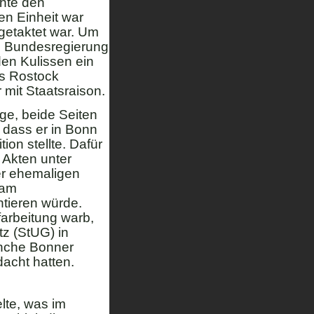
hte den
n Einheit war
getaktet war. Um
e Bundesregierung
en Kulissen ein
us Rostock
 mit Staatsraison.
e, beide Seiten
 dass er in Bonn
on stellte. Dafür
 Akten unter
er ehemaligen
 am
tieren würde.
farbeitung warb,
z (StUG) in
anche Bonner
dacht hatten.
lte, was im