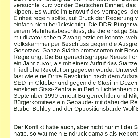
versuchte kurz vor der Deutschen Einheit, da
kippen. Es wurde im Entwurf des Vertrages, de
Einheit regeln sollte, auf Druck der Regierung
einfach nicht berücksichtigt. Die DDR-Bürger w
einem Mehrheitsbeschluss, die die einstige St
mit diktatorischem Zwang erzielen konnte, wehr
Volkskammer per Beschluss gegen die Ausgren
Gesetzes. Ganze Städte protestierten mit Reso
Regierung. Die Bürgerrechtsgruppe Neues Fo
ein Jahr zuvor, als mit einem Aufruf das Startze
Friedliche Revolution gegeben wurde, Unterschr
fast wie eine Dritte Revolution nach dem Aufst
SED im Oktober und gegen die Stasi im Dezem
einstigen Stasi-Zentrale in Berlin Lichtenberg 
September 1990 erneut Bürgerrechtler und Mit
Bürgerkomitees ein Gebäude- mit dabei die Re
Bärbel Bohley und der Oppositionsbarde Wolf 
Der Konflikt hatte auch, aber nicht nur mit der S
hatte, so war mein Eindruck damals als Repor