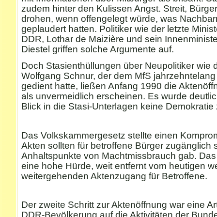
zudem hinter den Kulissen Angst. Streit, Bürge
drohen, wenn offengelegt würde, was Nachba
geplaudert hatten. Politiker wie der letzte Minis
DDR, Lothar de Maizière und sein Innenministe
Diestel griffen solche Argumente auf.
Doch Stasienthüllungen über Neupolitiker wie 
Wolfgang Schnur, der dem MfS jahrzehntelang 
gedient hatte, ließen Anfang 1990 die Aktenö
als unvermeidlich erscheinen. Es wurde deutli
Blick in die Stasi-Unterlagen keine Demokratie
Das Volkskammergesetz stellte einen Komprom
Akten sollten für betroffene Bürger zugänglich
Anhaltspunkte von Machtmissbrauch gab. Das
eine hohe Hürde, weit entfernt vom heutigen we
weitergehenden Aktenzugang für Betroffene.
Der zweite Schritt zur Aktenöffnung war eine Ar
DDR-Bevölkerung auf die Aktivitäten der Bund