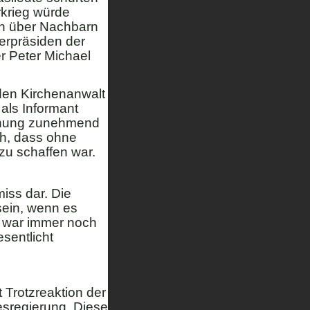
rkrieg würde
rn über Nachbarn
terpräsiden der
r Peter Michael
den Kirchenanwalt
als Informant
ffnung zunehmend
ch, dass ohne
 zu schaffen war.
iss dar. Die
 sein, wenn es
 war immer noch
sentlicht
t Trotzreaktion der
esregierung. Diese