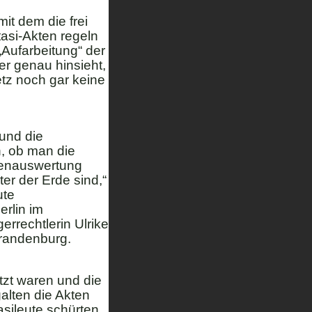
it dem die frei
asi-Akten regeln
„Aufarbeitung“ der
er genau hinsieht,
tz noch gar keine
 und die
, ob man die
ktenauswertung
er der Erde sind,“
ute
erlin im
rrechtlerin Ulrike
Brandenburg.
zt waren und die
alten die Akten
asileute schürten