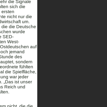
ehr die Signale
lten sich die
 ersten
te nicht nur die
dwirtschaft um.
 die die Deutsche
tschen wurde
te SED-
ten West-
r Ostdeutschen auf
noch jemand
 Stunde des
hauptet, sondern
eordnete fühlten
l die Spielfläche,
ung war jeder
. „Das ist unser
ens Reich und
lten.
em nicht, die die