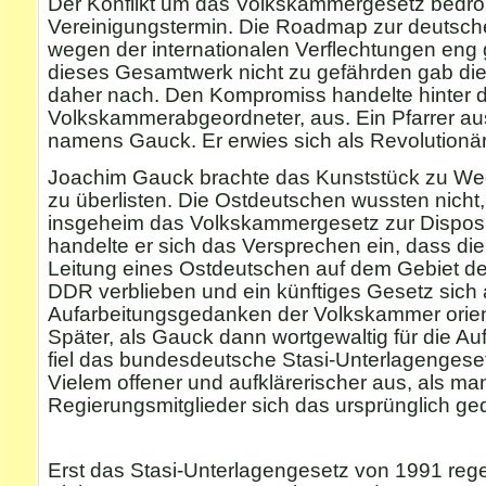
Der Konflikt um das Volkskammergesetz bedro
Vereinigungstermin. Die Roadmap zur deutsche
wegen der internationalen Verflechtungen eng 
dieses Gesamtwerk nicht zu gefährden gab di
daher nach. Den Kompromiss handelte hinter d
Volkskammerabgeordneter, aus. Ein Pfarrer a
namens Gauck. Er erwies sich als Revolutionär
Joachim Gauck brachte das Kunststück zu Weg
zu überlisten. Die Ostdeutschen wussten nicht,
insgeheim das Volkskammergesetz zur Dispositi
handelte er sich das Versprechen ein, dass die
Leitung eines Ostdeutschen auf dem Gebiet d
DDR verblieben und ein künftiges Gesetz sich
Aufarbeitungsgedanken der Volkskammer orien
Später, als Gauck dann wortgewaltig für die Au
fiel das bundesdeutsche Stasi-Unterlagengeset
Vielem offener und aufklärerischer aus, als m
Regierungsmitglieder sich das ursprünglich ge
Erst das Stasi-Unterlagengesetz von 1991 rege