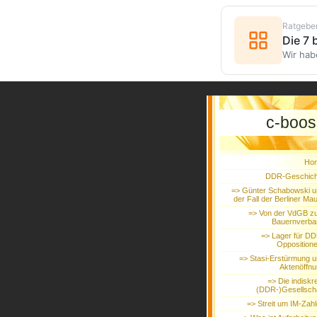
Ratgebe
Die 7
Wir hab
c-boos
Ho
DDR-Geschich
=> Günter Schabowski u
der Fall der Berliner Ma
=> Von der VdGB z
Bauernverba
=> Lager für D
Oppositione
=> Stasi-Erstürmung 
Aktenöffn
=> Die indiskr
(DDR-)Gesellsch
=> Streit um IM-Zah