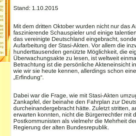
ng?
ete
Stand: 1.10.2015
DR)
etz
eit
Mit dem dritten Oktober wurden nicht nur das
die
eit
faszinierende Schauspieler und einige talentiert
der
tU
das vereinigte Deutschland eingebracht, sonde
ion
Aufarbeitung der Stasi-Akten. Vor allem die in
rg
hunderttausenden genützte Möglichkeit, die e
lin
Überwachungsakte zu lesen, ist weltweit einma
Betrachtung ist die persönliche Akteneinsicht 
wie wir sie heute kennen, allerdings schon ei
„Erfindung“.
Dabei war die Frage, wie mit Stasi-Akten umzu
Zankapfel, der beinahe den Fahrplan zur Deut
durcheinandergebracht hätte. Zuletzt stritten, 
erwarten konnten, nicht die Bürgerrechtler mit 
Postkommunisten als vielmehr die Mehrheit de
Regierung der alten Bundesrepublik.