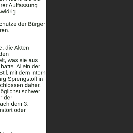
rer Auffassung
widrig
chutze der Bürger
ren.
e, die Akten
 den
elt, was sie aus
hatte. Allein der
il, mit dem intern
rg Sprengstoff in
schlossen daher,
möglichst schwer
“ der
nach dem 3.
rstört oder