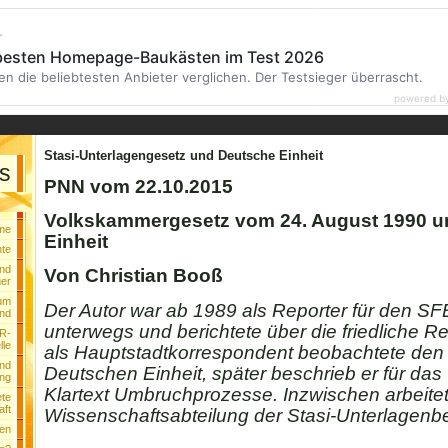
r
 besten Homepage-Baukästen im Test 2026
en die beliebtesten Anbieter verglichen. Der Testsieger überrascht.
powered b
Stasi-Unterlagengesetz und Deutsche Einheit
s
PNN vom 22.10.2015
Volkskammergesetz vom 24. August 1990 u
me
Einheit
te
nd
Von Christian Booß
uer
um
Der Autor war ab 1989 als Reporter für den SF
nd
unterwegs und berichtete über die friedliche Re
DR-
lle
als Hauptstadtkorrespondent beobachtete den
und
Deutschen Einheit, später beschrieb er für d
ung
Klartext Umbruchprozesse. Inzwischen arbeitet 
ete
aft
Wissenschaftsabteilung der Stasi-Unterlagenb
len