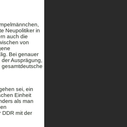
 Ampelmännchen,
e Neupolitiker in
rn auch die
zwischen von
igene
lig. Bei genauer
in der Ausprägung,
ne gesamtdeutsche
gehen sei, ein
schen Einheit
anders als man
den
r DDR mit der