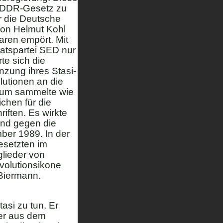
s DDR-Gesetz zu
r die Deutsche
 von Helmut Kohl
aren empört. Mit
aatspartei SED nur
te sich die
zung ihres Stasi-
lutionen an die
rum sammelte wie
ichen für die
iften. Es wirkte
and gegen die
ber 1989. In der
besetzten im
glieder von
volutionsikone
Biermann.
tasi zu tun. Er
ter aus dem