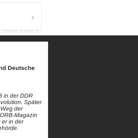
y homepage-baukasten.de
nd Deutsche
B in der DDR
volution. Später
 Weg der
as ORB-Magazin
er in der
ehörde.