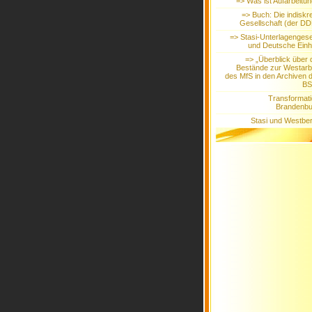
=> Was ist Aufarbeitu
=> Buch: Die indiskr
Gesellschaft (der D
=> Stasi-Unterlagenges
und Deutsche Einh
=> „Überblick über 
Bestände zur Westarb
des MfS in den Archiven 
BS
Transformat
Brandenbu
Stasi und Westber